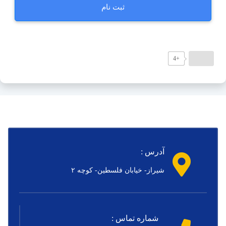
+4
آدرس :
شیراز- خیابان فلسطین- کوچه ۲
شماره تماس :