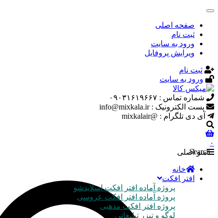
صفحه اصلی
ثبت نام
ورود به سایت
ویرایش پروفایل
ثبت نام
ورود به سایت
شماره تماس : ۰۹۰۳۱۶۱۹۶۶۷
پست الکترونیک : info@mixkala.ir
آی دی تلگرام : @mixkalair
۰
Search
منو اصلی
خانه
افتر افکت
پروژه آماده افتر افکت اسلایدشو
پروژه آماده افتر افکت عروسی
پروژه افتر افکت مذهبی
لوگو و تیزر تبلیغاتی