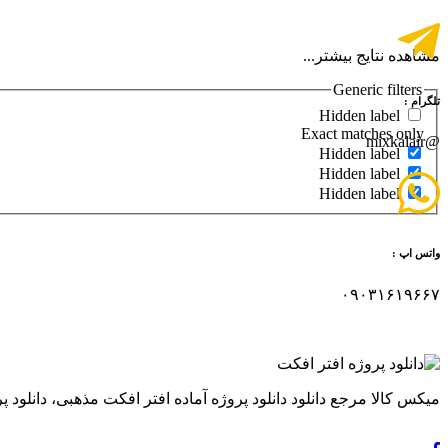
مشاهده نتایج بیشتر...
Generic filters
تلگرام :
Hidden label
Exact matches only
@mixkalair
Hidden label
Hidden label
Hidden label
واتس اپ :
۰۹۰۳۱۶۱۹۶۶۷
میکس کالا مرجع دانلود دانلود پروژه آماده افتر افکت مذهبی، دانلود پروژ