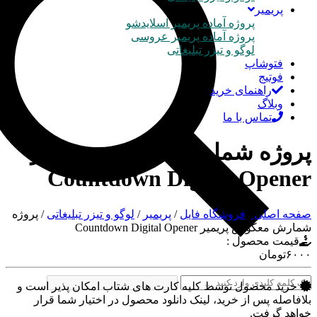
پریمیر
پروژه آماده پریمیر اسلایدشو
پروژه آماده پریمیر عروسی
لوگو و تیزر تبلیغاتی
فتوشاپ
فوتیج
راهنمای خرید
وبلاگ
تماس با ما
پروژه شمارش معکوس پریمیر
Countdown Digital Opener
صفحه اصلی
/
فروشگاه فایل
/
پریمیر
/
لوگو و تیزر تبلیغاتی
/
پروژه
شمارش معکوس پریمیر Countdown Digital Opener
قیمت محصول :
۶۰۰۰
تومان
خرید محصول توسط کلیه کارت های شتاب امکان پذیر است و
بلافاصله پس از خرید، لینک دانلود محصول در اختیار شما قرار
خواهد گرفت,