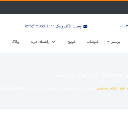
پست الکترونیک : info@mixkala.ir
پریمیر
فتوشاپ
فوتیج
راهنمای خرید
وبلاگ
Isl
 افتر افکت مذهبی
/
دانلود پروژه آماده افترافکت تیزر مذهبی Islamic Goldish Opener