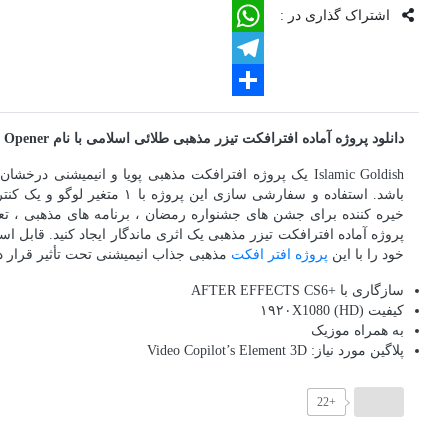
اشتراک گذاری در :
LinkedIn
WhatsApp
Telegram
اشتراک
دانلود پروژه آماده افترافکت تیزر مذهبی طلائی اسلامی با نام Islamic Goldish Opener
گذاری
Islamic Goldish یک پروژه افترافکت مذهبی پویا و انیمیشن
باشد. استفاده و سفارشی سازی ای
خیره کننده برای جشن های جشنواره رمضان ، برنامه های مذهبی ، تعطیلا
پروژه آماده افترافکت تیزر مذهبی یک اثری ماندگار ایجاد کنید. قابل ا
خود را با این
پروژه افتر افکت
مذهبی جذاب انیمیشنی تحت تأثیر قرار دهید. پلاگین  Copilot’s Element 3D
سازگاری با +AFTER EFFECTS CS6
کیفیت (۱۹۲۰X1080 (HD
به همراه موزیک
پلاگین مورد نیاز: Video Copilot’s Element 3D
+22