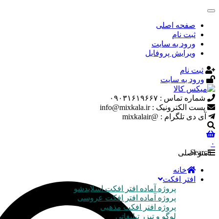
صفحه اصلی
ثبت نام
ورود به سایت
ویرایش پروفایل
ثبت نام
ورود به سایت
شماره تماس : ۰۹۰۳۱۶۱۹۶۶۷
پست الکترونیک : info@mixkala.ir
آی دی تلگرام : @mixkalair
۰
Search
منو اصلی
خانه
افتر افکت
پروژه آماده افتر افکت اسلایدشو
پروژه آماده افتر افکت عروسی
پروژه افتر افکت مذهبی
لوگو و تیزر تبلیغاتی