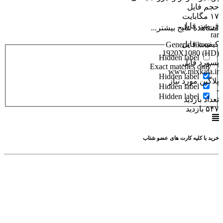
حجم فایل
۱۷ مگابایت
فرمت فایل
مشاهده نتایج بیشتر...
rar
کیفیت فایل
Generic filters
(1920X1080 (HD
Hidden label
پسورد فایل
Exact matches only
www.mixkala.ir
Hidden label
پلاگین مورد نیاز
Hidden label
-
Hidden label
تعداد بازدید
۵۴۷ بازدید
خرید با کلیه کارت های عضو شتاب