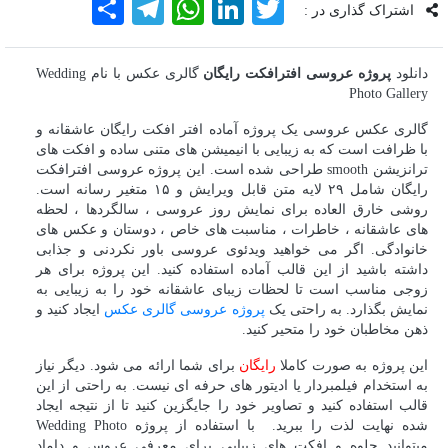
Twitter
LinkedIn
WhatsApp
Telegram
اشتراک
اشتراک گذاری در :
گذاری
دانلود
پروژه عروسی افترافکت رایگان
گالری عکس با نام Wedding
Photo Gallery
گالری عکس عروسی یک پروژه آماده افتر افکت رایگان عاشقانه و
با ظرافت است که به زیبایی با انیمیشن های متنی ساده و افکت های
ترانزیشن smooth طراحی شده است. این پروژه عروسی افترافکت
رایگان شامل ۲۹ لایه متن قابل ویرایش و ۱۵ متغیر رسانه است.
روشی خارق العاده برای نمایش روز عروسی ، سالگردها ، لحظه
های عاشقانه ، خاطرات ، مناسبت های خاص ، دوستان و عکس های
خانوادگی. اگر می خواهید ویدئوی عروسی باور نکردنی و جذابی
داشته باشید از این قالب آماده استفاده کنید. این پروژه برای هر
زوجی مناسب است تا لحظات زیبای عاشقانه خود را به زیبایی به
نمایش بگذارد. به راحتی یک
پروژه عروسی گالری عکس
ایجاد کنید و
ذهن مخاطبان خود را متحیر کنید.
این پروژه به صورت کاملا
رایگان
برای شما ارائه می شود. دیگر نیاز
به استخدام فیلمبردار یا ادیتور های حرفه ای نیست. به راحتی از این
قالب استفاده کنید و تصاویر خود را جایگزین کنید تا از نتیجه ایجاد
شده نهایت لذت را ببرید. با استفاده از پروژه Wedding Photo
میتوانید جلوه‌ و افکت های زیبایی برای معرفی عروس و داماد