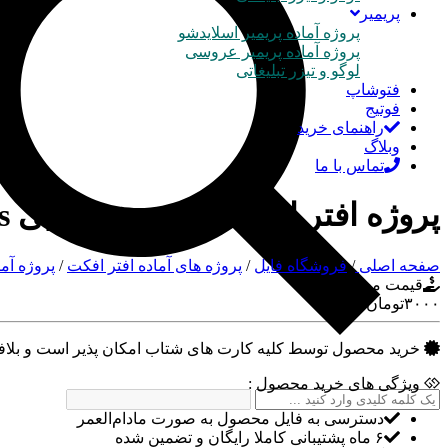
پریمیر
پروژه آماده پریمیر اسلایدشو
پروژه آماده پریمیر عروسی
لوگو و تیزر تبلیغاتی
فتوشاپ
فوتیج
راهنمای خرید
وبلاگ
تماس با ما
پروژه افتر افکت عروسی رویایی Wedding Dreams
صفحه اصلی
/
فروشگاه فایل
/
پروژه های آماده افتر افکت
/
پروژه آم
قیمت محصول :
۳۰۰۰
تومان
خرید محصول توسط کلیه کارت های شتاب امکان پذیر است و بلافاص
ویژگی های خرید محصول :
دسترسی به فایل محصول به صورت مادام‌العمر
۶ ماه پشتیبانی کاملا رایگان و تضمین شده