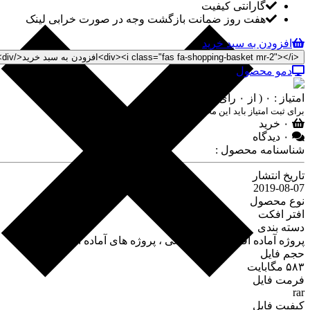
گارانتی کیفیت
هفت روز ضمانت بازگشت وجه در صورت خرابی لینک
افزودن به سبد خرید
دمو محصول
امتیاز : ۰
( از ۰ رای )
برای ثبت امتیاز باید این محصول را خریداری کنید
۰ خرید
۰ دیدگاه
شناسنامه محصول :
تاریخ انتشار
2019-08-07
نوع محصول
افتر افکت
دسته بندی
پروژه آماده افتر افکت عروسی ،
پروژه های آماده افتر افکت ،
حجم فایل
۵۸۳ مگابایت
فرمت فایل
rar
کیفیت فایل