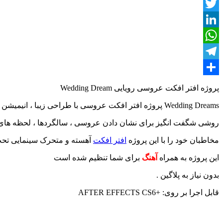
Twitter
LinkedIn
WhatsApp
Telegram
اشتراک
پروژه افتر افکت عروسی رویایی Wedding Dream
گذاری
Wedding Dreams پروژه افتر افکت عروسی با طراحی زیبا ، انیمیشن های متن ساده و افکت های ترانزیشن است.این پروژه آماده فیلم عروسی شامل ۸ متغیر رسانه ای و ۱۱ متغیر متن است.
روشی شگفت انگیز برای نشان دادن عروسی ، سالگردها ، لحظه های
مخاطبان خود را با این پروژه
افتر افکت
آهسته و متحرک سینمایی تحت ت
این پروژه به همراه
آهنگ
برای شما تنظیم شده است
بدون نیاز به پلاگین .
قابل اجرا بر روی: +AFTER EFFECTS CS6