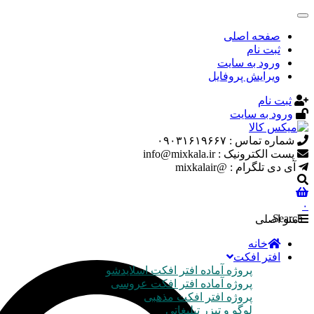
صفحه اصلی
ثبت نام
ورود به سایت
ویرایش پروفایل
ثبت نام
ورود به سایت
شماره تماس : ۰۹۰۳۱۶۱۹۶۶۷
پست الکترونیک : info@mixkala.ir
آی دی تلگرام : @mixkalair
۰
Search
منو اصلی
خانه
افتر افکت
پروژه آماده افتر افکت اسلایدشو
پروژه آماده افتر افکت عروسی
پروژه افتر افکت مذهبی
لوگو و تیزر تبلیغاتی