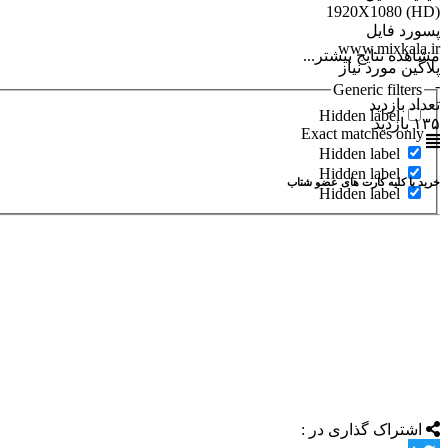
(1920X1080 (HD
پسورد فایل
www.mixkala.ir
مشاهده نتایج بیشتر...
پلاگین مورد نیاز
-
Generic filters
تعداد بازدید
Hidden label
۱۳۵ بازدید
Exact matches only
Hidden label
Hidden label
خرید با کلیه کارت های عضو شتاب
Hidden label
اشتراک گذاری در :