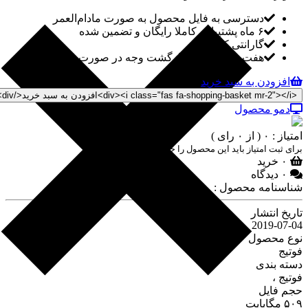
دسترسی به فایل محصول به صورت مادام‌العمر
۶ ماه پشتیبانی کاملا رایگان و تضمین شده
گارانتی کیفیت
هفت روز ضمانت بازگشت وجه در صورت خرابی لینک
افزودن به سبد خرید
دمو محصول
امتیاز : ۰
( از ۰ رای )
برای ثبت امتیاز باید این محصول را خریداری کنید
۰ خرید
۰ دیدگاه
شناسنامه محصول :
تاریخ انتشار
2019-07-04
نوع محصول
فوتیج
دسته بندی
فوتیج ،
حجم فایل
۵۰۹ مگابایت