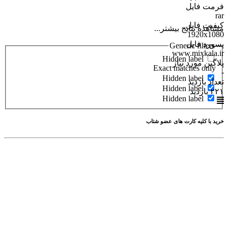
فرمت فایل
rar
کیفیت فایل
مشاهده نتایج بیشتر...
1920x1080
پسورد فایل
Generic filters
www.mixkala.ir
Hidden label
پلاگین مورد نیاز
Exact matches only
-
Hidden label
تعداد بازدید
Hidden label
۲۲۱ بازدید
Hidden label
خرید با کلیه کارت های عضو شتاب